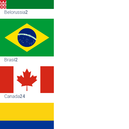
Belorussia
2
Brasil
2
Canada
24