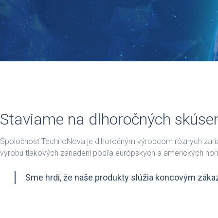
Staviame na dlhoročných skúsen
Spoločnosť TechnoNova je dlhoročným výrobcom rôznych zariade
výrobu tlakových zariadení podľa európskych a amerických nor
Sme hrdí, že naše produkty slúžia koncovým záka