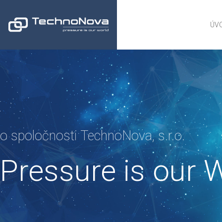
ÚV
o spoločnosti TechnoNova, s.r.o.
Pressure is our 