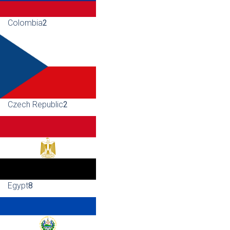
Colombia
2
Czech Republic
2
Egypt
8