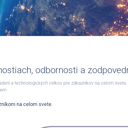
ostiach, odbornosti a zodpoved
ní a technologických celkov pre zákazníkov na celom svete, č
iem.
zníkom na celom svete.