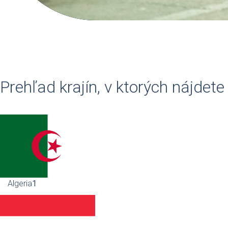
Prehľad krajín, v ktorých nájdet
Algeria
1