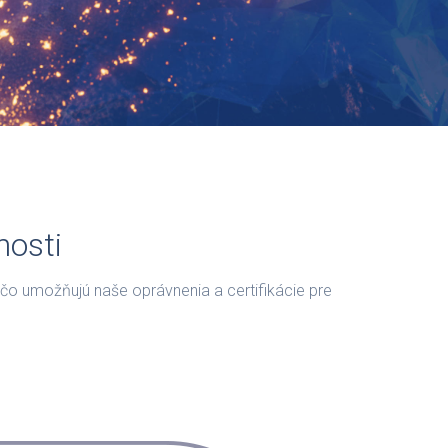
nosti
o umožňujú naše oprávnenia a certifikácie pre