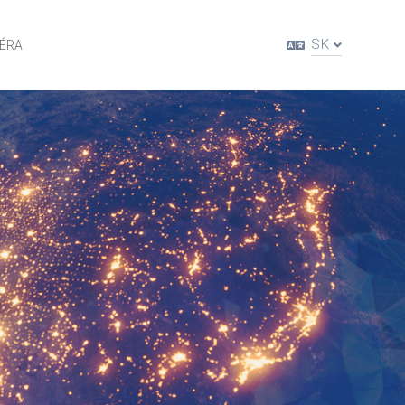
SK
IÉRA